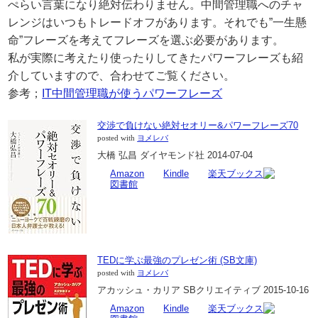
ぺらい言葉になり絶対伝わりません。中間管理職へのチャ
レンジはいつもトレードオフがあります。それでも”一生懸
命”フレーズを考えてフレーズを選ぶ必要があります。
私が実際に考えたり使ったりしてきたパワーフレーズも紹
介していますので、合わせてご覧ください。
参考；
IT中間管理職が使うパワーフレーズ
交渉で負けない絶対セオリー&パワーフレーズ70
posted with
ヨメレバ
大橋 弘昌 ダイヤモンド社 2014-07-04
Amazon
Kindle
楽天ブックス
図書館
TEDに学ぶ最強のプレゼン術 (SB文庫)
posted with
ヨメレバ
アカッシュ・カリア SBクリエイティブ 2015-10-16
Amazon
Kindle
楽天ブックス