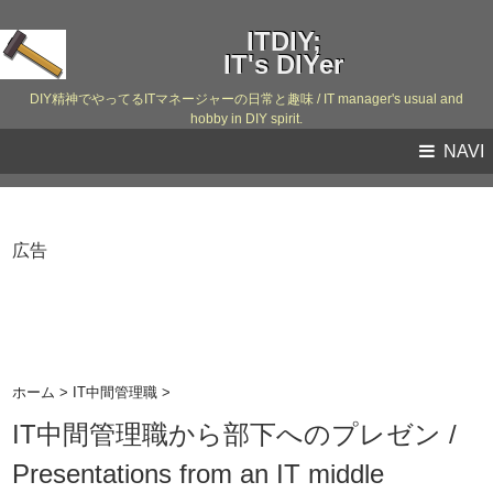
ITDIY;
IT's DIYer
DIY精神でやってるITマネージャーの日常と趣味 / IT manager's usual and
hobby in DIY spirit.
NAVI
広告
ホーム
>
IT中間管理職
>
IT中間管理職から部下へのプレゼン /
Presentations from an IT middle