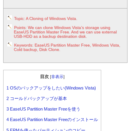
Topic: A Cloning of Windows Vista.
Points: We can clone Windows Vista’s storage using
EaseUS Partition Master Free. And we can use external
USB-HDD as a backup destination disk.
Keywords: EaseUS Partition Master Free, Windows Vista,
Cold backup, Disk Clone.
目次
[
非表示
]
1
OSのバックアップをしたい(Windows Vista)
2
コールドバックアップが基本
3
EaseUS Partition Master Freeを使う
4
EaseUS Partition Master Freeのインストール
5
EPMを使ったパーティションのコピー